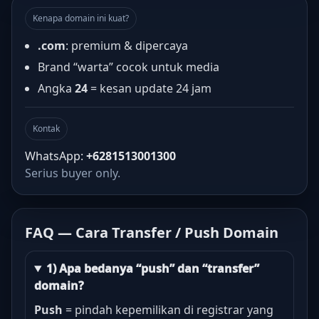
Kenapa domain ini kuat?
.com
: premium & dipercaya
Brand “warta” cocok untuk media
Angka
24
= kesan update 24 jam
Kontak
WhatsApp:
+6281513001300
Serius buyer only.
FAQ — Cara Transfer / Push Domain
1) Apa bedanya “push” dan “transfer”
domain?
Push
= pindah kepemilikan di registrar yang