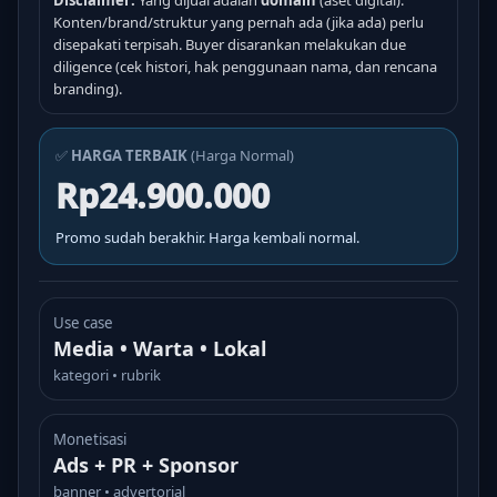
Disclaimer:
Yang dijual adalah
domain
(aset digital).
Konten/brand/struktur yang pernah ada (jika ada) perlu
disepakati terpisah. Buyer disarankan melakukan due
diligence (cek histori, hak penggunaan nama, dan rencana
branding).
✅
HARGA TERBAIK
(Harga Normal)
Rp24.900.000
Promo sudah berakhir. Harga kembali normal.
Use case
Media • Warta • Lokal
kategori • rubrik
Monetisasi
Ads + PR + Sponsor
banner • advertorial