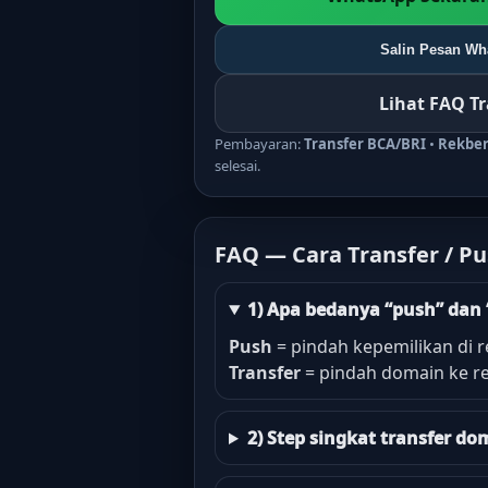
Salin Pesan Wha
Lihat FAQ T
Pembayaran:
Transfer BCA/BRI
•
Rekbe
selesai.
FAQ — Cara Transfer / P
1) Apa bedanya “push” dan 
Push
= pindah kepemilikan di r
Transfer
= pindah domain ke re
2) Step singkat transfer 