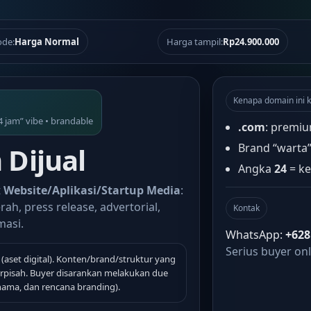
de:
Harga Normal
Harga tampil:
Rp24.900.000
Kenapa domain ini k
4 jam” vibe • brandable
.com
: premiu
Brand “warta
Dijual
Angka
24
= ke
t
Website/Aplikasi/Startup Media
:
rah, press release, advertorial,
Kontak
masi.
WhatsApp:
+628
Serius buyer onl
(aset digital). Konten/brand/struktur yang
terpisah. Buyer disarankan melakukan due
 nama, dan rencana branding).