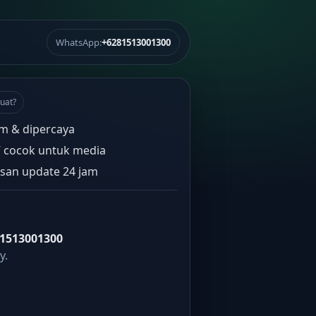
WhatsApp:
+6281513001300
uat?
m & dipercaya
” cocok untuk media
san update 24 jam
1513001300
y.