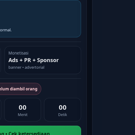
ormal.
Monetisasi
Ads + PR + Sponsor
banner • advertorial
elum diambil orang
00
00
Menit
Detik
g • Cek ketersediaan