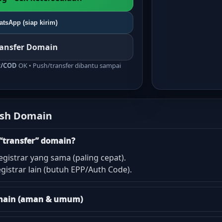
tsApp (siap kirim)
ransfer Domain
r/COD
OK • Push/transfer dibantu sampai
ush Domain
“transfer” domain?
egistrar yang sama (paling cepat).
gistrar lain (butuh EPP/Auth Code).
domain (aman & umum)