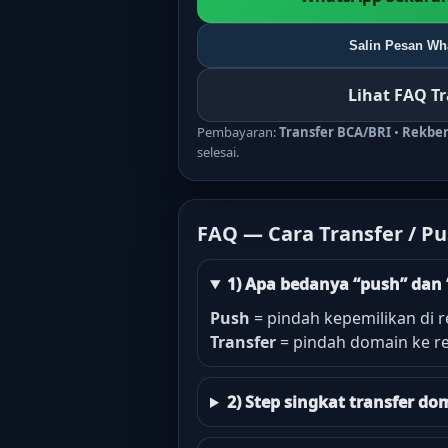
Salin Pesan Wha
Lihat FAQ T
Pembayaran:
Transfer BCA/BRI
•
Rekbe
selesai.
FAQ — Cara Transfer / P
1) Apa bedanya “push” dan 
Push
= pindah kepemilikan di r
Transfer
= pindah domain ke re
2) Step singkat transfer 