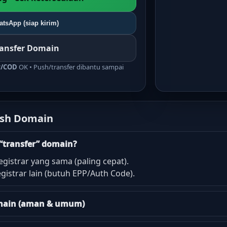
tsApp (siap kirim)
ransfer Domain
r/COD
OK • Push/transfer dibantu sampai
ush Domain
“transfer” domain?
egistrar yang sama (paling cepat).
gistrar lain (butuh EPP/Auth Code).
domain (aman & umum)