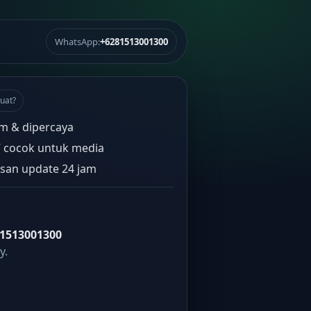
WhatsApp:
+6281513001300
uat?
m & dipercaya
” cocok untuk media
san update 24 jam
1513001300
y.