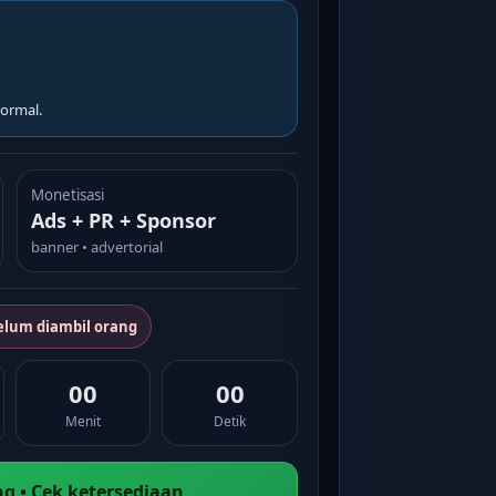
ormal.
Monetisasi
Ads + PR + Sponsor
banner • advertorial
elum diambil orang
00
00
Menit
Detik
g • Cek ketersediaan