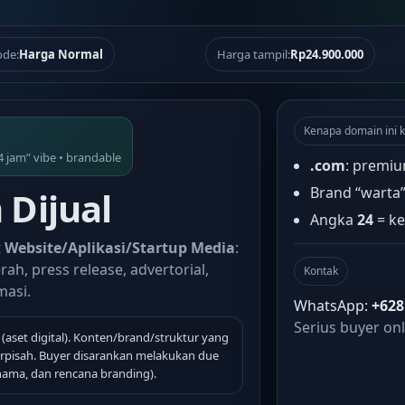
de:
Harga Normal
Harga tampil:
Rp24.900.000
Kenapa domain ini k
4 jam” vibe • brandable
.com
: premiu
Brand “warta
Dijual
Angka
24
= ke
t
Website/Aplikasi/Startup Media
:
rah, press release, advertorial,
Kontak
masi.
WhatsApp:
+628
Serius buyer onl
(aset digital). Konten/brand/struktur yang
terpisah. Buyer disarankan melakukan due
 nama, dan rencana branding).