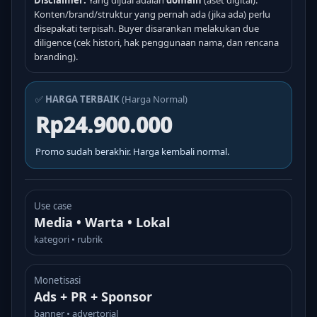
Disclaimer:
Yang dijual adalah
domain
(aset digital).
Konten/brand/struktur yang pernah ada (jika ada) perlu
disepakati terpisah. Buyer disarankan melakukan due
diligence (cek histori, hak penggunaan nama, dan rencana
branding).
✅
HARGA TERBAIK
(Harga Normal)
Rp24.900.000
Promo sudah berakhir. Harga kembali normal.
Use case
Media • Warta • Lokal
kategori • rubrik
Monetisasi
Ads + PR + Sponsor
banner • advertorial