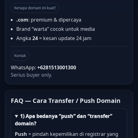
Kenapa domain ini kuat?
.com
: premium & dipercaya
Brand “warta” cocok untuk media
Angka
24
= kesan update 24 jam
Kontak
WhatsApp:
+6281513001300
Serius buyer only.
FAQ — Cara Transfer / Push Domain
1) Apa bedanya “push” dan “transfer”
domain?
Push
= pindah kepemilikan di registrar yang