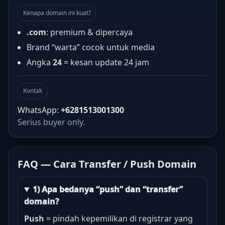
Kenapa domain ini kuat?
.com
: premium & dipercaya
Brand “warta” cocok untuk media
Angka
24
= kesan update 24 jam
Kontak
WhatsApp:
+6281513001300
Serius buyer only.
FAQ — Cara Transfer / Push Domain
1) Apa bedanya “push” dan “transfer”
domain?
Push
= pindah kepemilikan di registrar yang