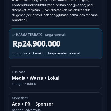
Disclaimer:
Yang dijual adalah
domain
(aset digital).
Konten/brand/struktur yang pernah ada (jika ada) perlu
disepakati terpisah. Buyer disarankan melakukan due
diligence (cek histori, hak penggunaan nama, dan rencana
branding).
✅
HARGA TERBAIK
(Harga Normal)
Rp24.900.000
Promo sudah berakhir. Harga kembali normal.
Use case
Media • Warta • Lokal
kategori • rubrik
Monetisasi
Ads + PR + Sponsor
banner • advertorial