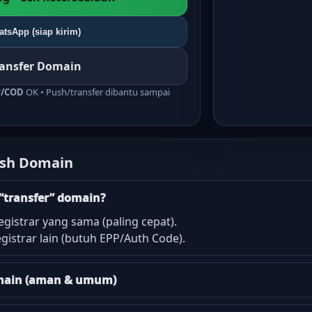
tsApp (siap kirim)
ransfer Domain
r/COD
OK • Push/transfer dibantu sampai
ush Domain
“transfer” domain?
egistrar yang sama (paling cepat).
gistrar lain (butuh EPP/Auth Code).
domain (aman & umum)