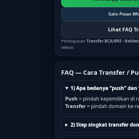
Salin Pesan Wha
Lihat FAQ T
Pembayaran:
Transfer BCA/BRI
•
Rekbe
selesai.
FAQ — Cara Transfer / P
1) Apa bedanya “push” dan 
Push
= pindah kepemilikan di r
Transfer
= pindah domain ke re
2) Step singkat transfer 