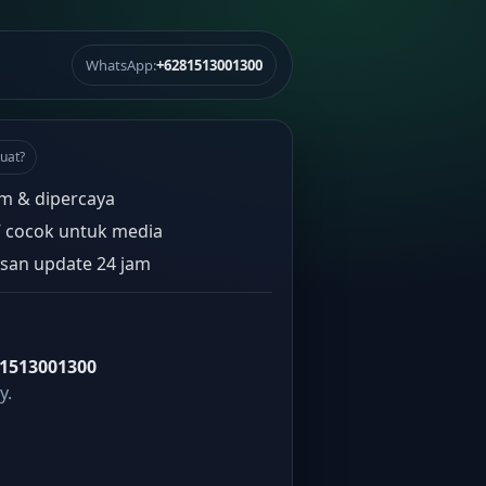
WhatsApp:
+6281513001300
uat?
m & dipercaya
” cocok untuk media
san update 24 jam
1513001300
y.