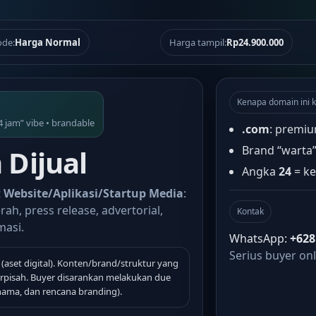
de:
Harga Normal
Harga tampil:
Rp24.900.000
Kenapa domain ini k
4 jam” vibe • brandable
.com
: premiu
Brand “warta
Dijual
Angka
24
= ke
t
Website/Aplikasi/Startup Media
:
rah, press release, advertorial,
Kontak
masi.
WhatsApp:
+628
Serius buyer onl
(aset digital). Konten/brand/struktur yang
terpisah. Buyer disarankan melakukan due
 nama, dan rencana branding).