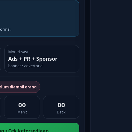
ormal.
Monetisasi
Ads + PR + Sponsor
banner • advertorial
elum diambil orang
00
00
Menit
Detik
g • Cek ketersediaan