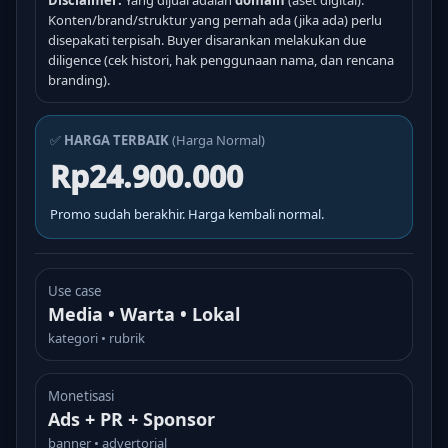
Disclaimer:
Yang dijual adalah
domain
(aset digital).
Konten/brand/struktur yang pernah ada (jika ada) perlu
disepakati terpisah. Buyer disarankan melakukan due
diligence (cek histori, hak penggunaan nama, dan rencana
branding).
✅
HARGA TERBAIK
(Harga Normal)
Rp24.900.000
Promo sudah berakhir. Harga kembali normal.
Use case
Media • Warta • Lokal
kategori • rubrik
Monetisasi
Ads + PR + Sponsor
banner • advertorial