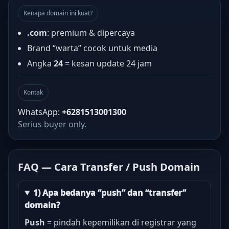
Kenapa domain ini kuat?
.com
: premium & dipercaya
Brand “warta” cocok untuk media
Angka
24
= kesan update 24 jam
Kontak
WhatsApp:
+6281513001300
Serius buyer only.
FAQ — Cara Transfer / Push Domain
1) Apa bedanya “push” dan “transfer”
domain?
Push
= pindah kepemilikan di registrar yang