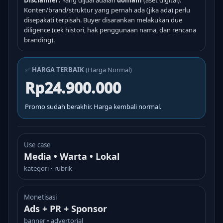
Disclaimer:
Yang dijual adalah
domain
(aset digital).
Konten/brand/struktur yang pernah ada (jika ada) perlu
disepakati terpisah. Buyer disarankan melakukan due
diligence (cek histori, hak penggunaan nama, dan rencana
branding).
✅
HARGA TERBAIK
(Harga Normal)
Rp24.900.000
Promo sudah berakhir. Harga kembali normal.
Use case
Media • Warta • Lokal
kategori • rubrik
Monetisasi
Ads + PR + Sponsor
banner • advertorial