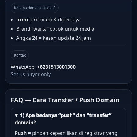
Kenapa domain ini kuat?
.com
: premium & dipercaya
Brand “warta” cocok untuk media
Angka
24
= kesan update 24 jam
Kontak
WhatsApp:
+6281513001300
Serius buyer only.
FAQ — Cara Transfer / Push Domain
1) Apa bedanya “push” dan “transfer”
domain?
Push
= pindah kepemilikan di registrar yang