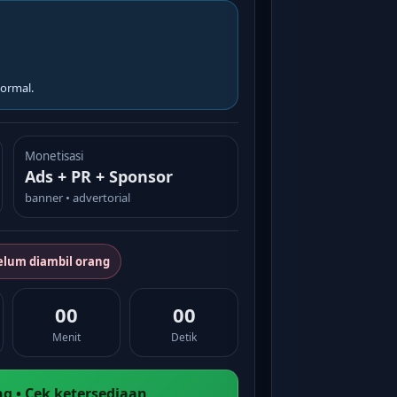
ormal.
Monetisasi
Ads + PR + Sponsor
banner • advertorial
elum diambil orang
00
00
Menit
Detik
g • Cek ketersediaan