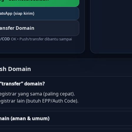
tsApp (siap kirim)
ransfer Domain
r/COD
OK • Push/transfer dibantu sampai
ush Domain
“transfer” domain?
egistrar yang sama (paling cepat).
gistrar lain (butuh EPP/Auth Code).
domain (aman & umum)