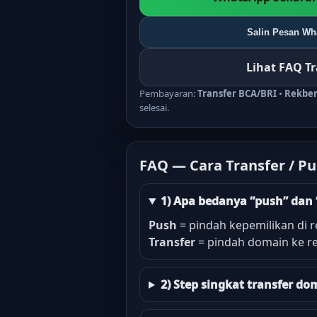
Salin Pesan Wha
Lihat FAQ T
Pembayaran:
Transfer BCA/BRI
•
Rekbe
selesai.
FAQ — Cara Transfer / P
1) Apa bedanya “push” dan 
Push
= pindah kepemilikan di r
Transfer
= pindah domain ke re
2) Step singkat transfer 