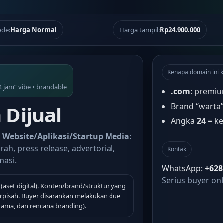
de:
Harga Normal
Harga tampil:
Rp24.900.000
Kenapa domain ini k
4 jam” vibe • brandable
.com
: premiu
Brand “warta
Dijual
Angka
24
= ke
t
Website/Aplikasi/Startup Media
:
rah, press release, advertorial,
Kontak
masi.
WhatsApp:
+628
Serius buyer onl
(aset digital). Konten/brand/struktur yang
terpisah. Buyer disarankan melakukan due
 nama, dan rencana branding).