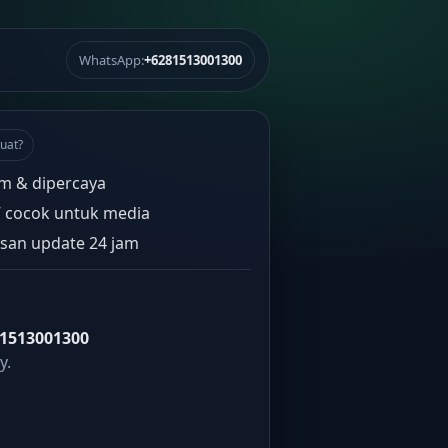
WhatsApp:
+6281513001300
uat?
m & dipercaya
” cocok untuk media
san update 24 jam
1513001300
y.