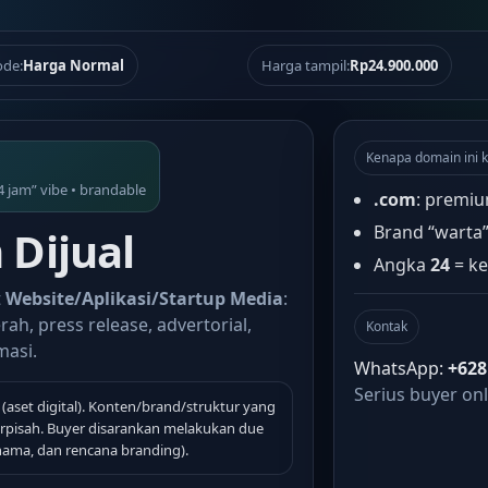
de:
Harga Normal
Harga tampil:
Rp24.900.000
Kenapa domain ini k
4 jam” vibe • brandable
.com
: premiu
Brand “warta
Dijual
Angka
24
= ke
t
Website/Aplikasi/Startup Media
:
rah, press release, advertorial,
Kontak
masi.
WhatsApp:
+628
Serius buyer onl
(aset digital). Konten/brand/struktur yang
terpisah. Buyer disarankan melakukan due
 nama, dan rencana branding).