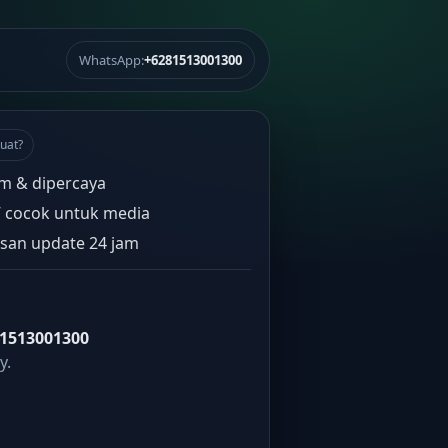
WhatsApp:
+6281513001300
uat?
m & dipercaya
” cocok untuk media
san update 24 jam
1513001300
y.