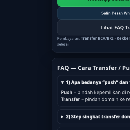
Salin Pesan Wha
Lihat FAQ T
Pembayaran:
Transfer BCA/BRI
•
Rekbe
selesai.
FAQ — Cara Transfer / P
1) Apa bedanya “push” dan 
Push
= pindah kepemilikan di r
Transfer
= pindah domain ke re
2) Step singkat transfer 