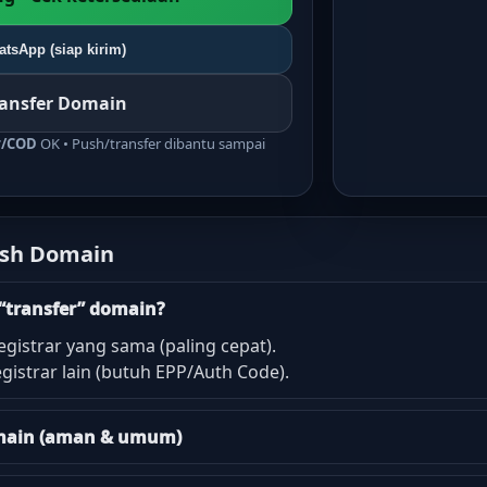
tsApp (siap kirim)
ransfer Domain
r/COD
OK • Push/transfer dibantu sampai
ush Domain
“transfer” domain?
egistrar yang sama (paling cepat).
gistrar lain (butuh EPP/Auth Code).
domain (aman & umum)