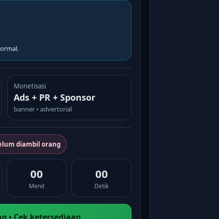
ormal.
Monetisasi
Ads + PR + Sponsor
banner • advertorial
elum diambil orang
00
00
Menit
Detik
g • Cek ketersediaan