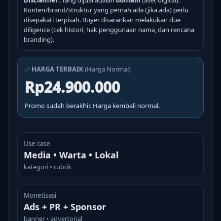
Disclaimer:
Yang dijual adalah
domain
(aset digital).
Konten/brand/struktur yang pernah ada (jika ada) perlu
disepakati terpisah. Buyer disarankan melakukan due
diligence (cek histori, hak penggunaan nama, dan rencana
branding).
✅
HARGA TERBAIK
(Harga Normal)
Rp24.900.000
Promo sudah berakhir. Harga kembali normal.
Use case
Media • Warta • Lokal
kategori • rubrik
Monetisasi
Ads + PR + Sponsor
banner • advertorial