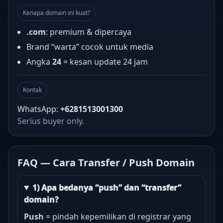
Kenapa domain ini kuat?
.com
: premium & dipercaya
Brand “warta” cocok untuk media
Angka
24
= kesan update 24 jam
Kontak
WhatsApp:
+6281513001300
Serius buyer only.
FAQ — Cara Transfer / Push Domain
1) Apa bedanya “push” dan “transfer”
domain?
Push
= pindah kepemilikan di registrar yang