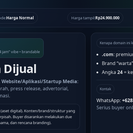
de:
Harga Normal
Harga tampil:
Rp24.900.000
Kenapa domain ini k
4 jam” vibe • brandable
.com
: premiu
Brand “warta
Dijual
Angka
24
= ke
t
Website/Aplikasi/Startup Media
:
rah, press release, advertorial,
Kontak
masi.
WhatsApp:
+628
Serius buyer onl
(aset digital). Konten/brand/struktur yang
terpisah. Buyer disarankan melakukan due
 nama, dan rencana branding).