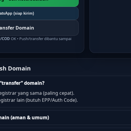
tsApp (siap kirim)
ransfer Domain
r/COD
OK • Push/transfer dibantu sampai
ush Domain
“transfer” domain?
egistrar yang sama (paling cepat).
gistrar lain (butuh EPP/Auth Code).
domain (aman & umum)