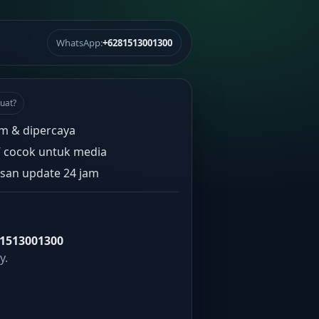
WhatsApp:
+6281513001300
uat?
m & dipercaya
” cocok untuk media
san update 24 jam
1513001300
y.