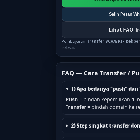
Salin Pesan Wha
Lihat FAQ T
Pembayaran:
Transfer BCA/BRI
•
Rekbe
selesai.
FAQ — Cara Transfer / P
1) Apa bedanya “push” dan 
Push
= pindah kepemilikan di r
Transfer
= pindah domain ke re
2) Step singkat transfer 