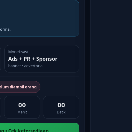
ormal.
Monetisasi
Ads + PR + Sponsor
banner • advertorial
elum diambil orang
00
00
Menit
Detik
g • Cek ketersediaan