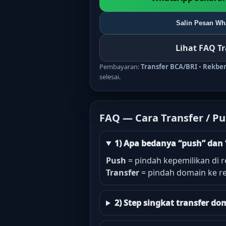
Salin Pesan Wha
Lihat FAQ T
Pembayaran:
Transfer BCA/BRI
•
Rekbe
selesai.
FAQ — Cara Transfer / P
1) Apa bedanya “push” dan 
Push
= pindah kepemilikan di r
Transfer
= pindah domain ke re
2) Step singkat transfer 