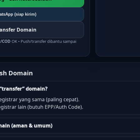
tsApp (siap kirim)
ransfer Domain
r/COD
OK • Push/transfer dibantu sampai
ush Domain
“transfer” domain?
egistrar yang sama (paling cepat).
gistrar lain (butuh EPP/Auth Code).
domain (aman & umum)