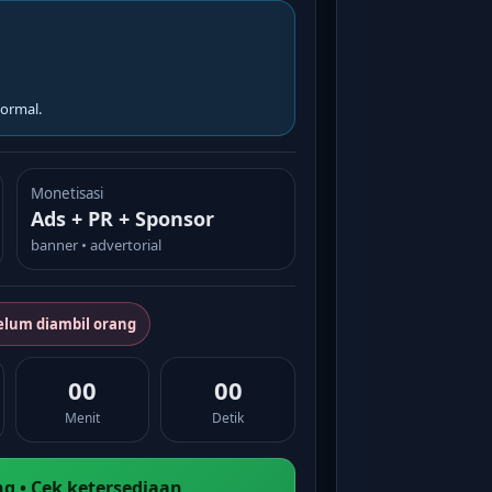
ormal.
Monetisasi
Ads + PR + Sponsor
banner • advertorial
elum diambil orang
00
00
Menit
Detik
g • Cek ketersediaan