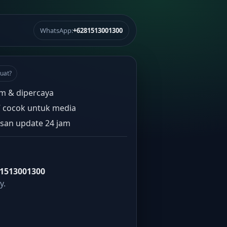
WhatsApp:
+6281513001300
uat?
m & dipercaya
” cocok untuk media
san update 24 jam
1513001300
y.