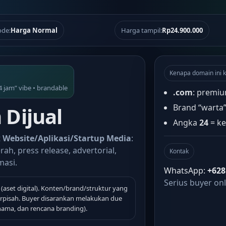
de:
Harga Normal
Harga tampil:
Rp24.900.000
Kenapa domain ini k
4 jam” vibe • brandable
.com
: premiu
Brand “warta
Dijual
Angka
24
= ke
t
Website/Aplikasi/Startup Media
:
rah, press release, advertorial,
Kontak
masi.
WhatsApp:
+628
Serius buyer onl
(aset digital). Konten/brand/struktur yang
terpisah. Buyer disarankan melakukan due
 nama, dan rencana branding).