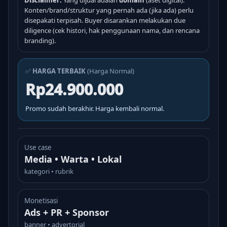
Disclaimer:
Yang dijual adalah
domain
(aset digital).
Konten/brand/struktur yang pernah ada (jika ada) perlu
disepakati terpisah. Buyer disarankan melakukan due
diligence (cek histori, hak penggunaan nama, dan rencana
branding).
✅
HARGA TERBAIK
(Harga Normal)
Rp24.900.000
Promo sudah berakhir. Harga kembali normal.
Use case
Media • Warta • Lokal
kategori • rubrik
Monetisasi
Ads + PR + Sponsor
banner • advertorial