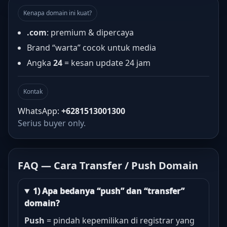
Kenapa domain ini kuat?
.com
: premium & dipercaya
Brand “warta” cocok untuk media
Angka
24
= kesan update 24 jam
Kontak
WhatsApp:
+6281513001300
Serius buyer only.
FAQ — Cara Transfer / Push Domain
1) Apa bedanya “push” dan “transfer”
domain?
Push
= pindah kepemilikan di registrar yang