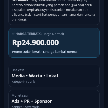
Disclaimer:
Yang dijual adalah
domain
(aset digital).
Konten/brand/struktur yang pernah ada (jika ada) perlu
disepakati terpisah. Buyer disarankan melakukan due
diligence (cek histori, hak penggunaan nama, dan rencana
branding).
✅
HARGA TERBAIK
(Harga Normal)
Rp24.900.000
Promo sudah berakhir. Harga kembali normal.
Use case
Media • Warta • Lokal
kategori • rubrik
Monetisasi
Ads + PR + Sponsor
banner • advertorial