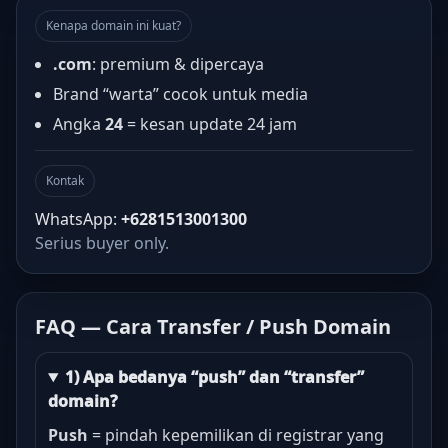
Kenapa domain ini kuat?
.com
: premium & dipercaya
Brand “warta” cocok untuk media
Angka
24
= kesan update 24 jam
Kontak
WhatsApp:
+6281513001300
Serius buyer only.
FAQ — Cara Transfer / Push Domain
1) Apa bedanya “push” dan “transfer”
domain?
Push
= pindah kepemilikan di registrar yang