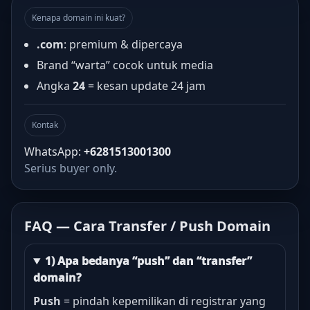
Kenapa domain ini kuat?
.com
: premium & dipercaya
Brand “warta” cocok untuk media
Angka
24
= kesan update 24 jam
Kontak
WhatsApp:
+6281513001300
Serius buyer only.
FAQ — Cara Transfer / Push Domain
1) Apa bedanya “push” dan “transfer”
domain?
Push
= pindah kepemilikan di registrar yang