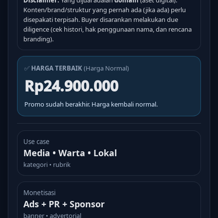
Disclaimer:
Yang dijual adalah
domain
(aset digital).
Konten/brand/struktur yang pernah ada (jika ada) perlu
disepakati terpisah. Buyer disarankan melakukan due
diligence (cek histori, hak penggunaan nama, dan rencana
branding).
✅
HARGA TERBAIK
(Harga Normal)
Rp24.900.000
Promo sudah berakhir. Harga kembali normal.
Use case
Media • Warta • Lokal
kategori • rubrik
Monetisasi
Ads + PR + Sponsor
banner • advertorial