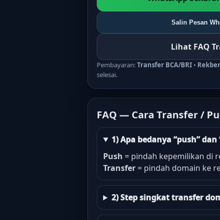
Salin Pesan Wha
Lihat FAQ T
Pembayaran:
Transfer BCA/BRI
•
Rekbe
selesai.
FAQ — Cara Transfer / P
1) Apa bedanya “push” dan 
Push
= pindah kepemilikan di r
Transfer
= pindah domain ke re
2) Step singkat transfer 