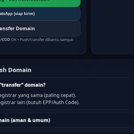
tsApp (siap kirim)
ransfer Domain
r/COD
OK • Push/transfer dibantu sampai
ush Domain
“transfer” domain?
egistrar yang sama (paling cepat).
gistrar lain (butuh EPP/Auth Code).
domain (aman & umum)