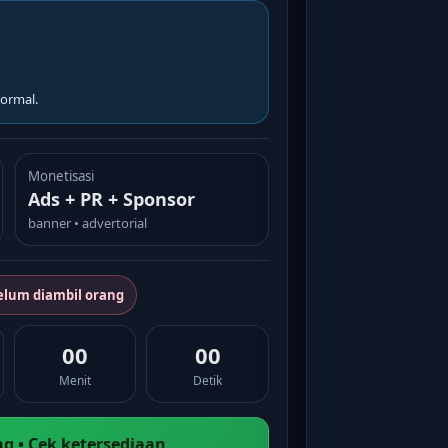
ormal.
Monetisasi
Ads + PR + Sponsor
banner • advertorial
elum diambil orang
00
00
Menit
Detik
g • Cek ketersediaan