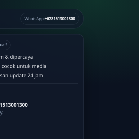
WhatsApp:
+6281513001300
uat?
m & dipercaya
” cocok untuk media
san update 24 jam
1513001300
y.