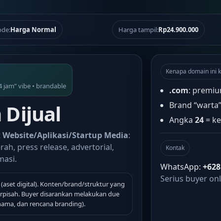
de:
Harga Normal
Harga tampil:
Rp24.900.000
Kenapa domain ini k
4 jam” vibe • brandable
.com
: premiu
Brand “warta
Dijual
Angka
24
= ke
t
Website/Aplikasi/Startup Media
:
rah, press release, advertorial,
Kontak
masi.
WhatsApp:
+628
Serius buyer onl
(aset digital). Konten/brand/struktur yang
terpisah. Buyer disarankan melakukan due
 nama, dan rencana branding).