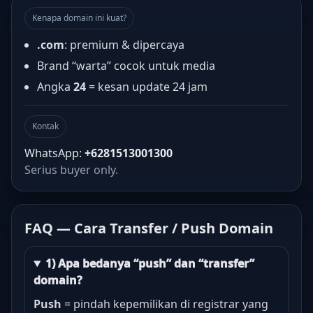
Kenapa domain ini kuat?
.com
: premium & dipercaya
Brand “warta” cocok untuk media
Angka
24
= kesan update 24 jam
Kontak
WhatsApp:
+6281513001300
Serius buyer only.
FAQ — Cara Transfer / Push Domain
1) Apa bedanya “push” dan “transfer”
domain?
Push
= pindah kepemilikan di registrar yang