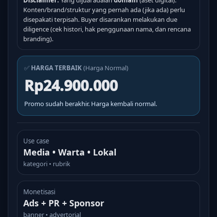
Disclaimer:
Yang dijual adalah
domain
(aset digital).
Konten/brand/struktur yang pernah ada (jika ada) perlu
disepakati terpisah. Buyer disarankan melakukan due
diligence (cek histori, hak penggunaan nama, dan rencana
branding).
✅
HARGA TERBAIK
(Harga Normal)
Rp24.900.000
Promo sudah berakhir. Harga kembali normal.
Use case
Media • Warta • Lokal
kategori • rubrik
Monetisasi
Ads + PR + Sponsor
banner • advertorial