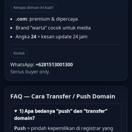
Kenapa domain ini kuat?
.com
: premium & dipercaya
Brand “warta” cocok untuk media
Angka
24
= kesan update 24 jam
Kontak
WhatsApp:
+6281513001300
Serius buyer only.
FAQ — Cara Transfer / Push Domain
1) Apa bedanya “push” dan “transfer”
domain?
Push
= pindah kepemilikan di registrar yang