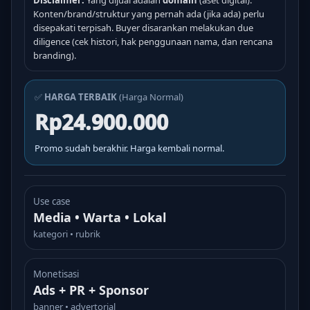
Disclaimer:
Yang dijual adalah
domain
(aset digital).
Konten/brand/struktur yang pernah ada (jika ada) perlu
disepakati terpisah. Buyer disarankan melakukan due
diligence (cek histori, hak penggunaan nama, dan rencana
branding).
✅
HARGA TERBAIK
(Harga Normal)
Rp24.900.000
Promo sudah berakhir. Harga kembali normal.
Use case
Media • Warta • Lokal
kategori • rubrik
Monetisasi
Ads + PR + Sponsor
banner • advertorial