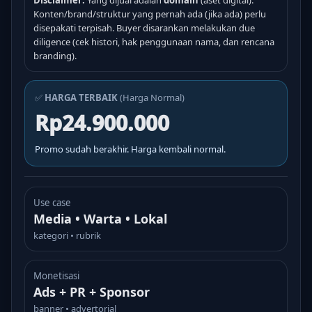
Disclaimer:
Yang dijual adalah
domain
(aset digital).
Konten/brand/struktur yang pernah ada (jika ada) perlu
disepakati terpisah. Buyer disarankan melakukan due
diligence (cek histori, hak penggunaan nama, dan rencana
branding).
✅
HARGA TERBAIK
(Harga Normal)
Rp24.900.000
Promo sudah berakhir. Harga kembali normal.
Use case
Media • Warta • Lokal
kategori • rubrik
Monetisasi
Ads + PR + Sponsor
banner • advertorial