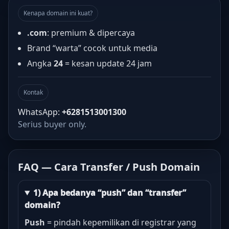
Kenapa domain ini kuat?
.com
: premium & dipercaya
Brand “warta” cocok untuk media
Angka
24
= kesan update 24 jam
Kontak
WhatsApp:
+6281513001300
Serius buyer only.
FAQ — Cara Transfer / Push Domain
1) Apa bedanya “push” dan “transfer”
domain?
Push
= pindah kepemilikan di registrar yang