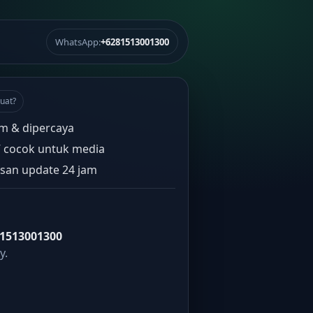
WhatsApp:
+6281513001300
uat?
m & dipercaya
” cocok untuk media
san update 24 jam
1513001300
y.