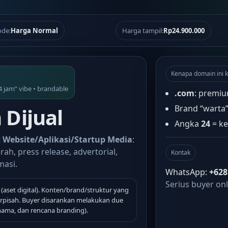
de:
Harga Normal
Harga tampil:
Rp24.900.000
Kenapa domain ini k
4 jam” vibe • brandable
.com
: premiu
Brand “warta
Dijual
Angka
24
= ke
t
Website/Aplikasi/Startup Media
:
rah, press release, advertorial,
Kontak
masi.
WhatsApp:
+628
Serius buyer onl
(aset digital). Konten/brand/struktur yang
terpisah. Buyer disarankan melakukan due
 nama, dan rencana branding).