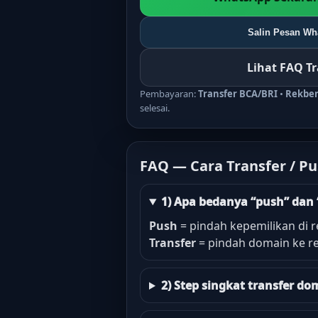
Salin Pesan Wha
Lihat FAQ T
Pembayaran:
Transfer BCA/BRI
•
Rekbe
selesai.
FAQ — Cara Transfer / P
1) Apa bedanya “push” dan 
Push
= pindah kepemilikan di r
Transfer
= pindah domain ke re
2) Step singkat transfer 