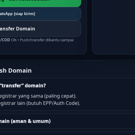
tsApp (siap kirim)
ransfer Domain
r/COD
OK • Push/transfer dibantu sampai
ush Domain
“transfer” domain?
egistrar yang sama (paling cepat).
gistrar lain (butuh EPP/Auth Code).
domain (aman & umum)