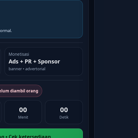
ormal.
Monetisasi
Ads + PR + Sponsor
banner • advertorial
elum diambil orang
00
00
Menit
Detik
g • Cek ketersediaan